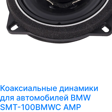
Коаксиальные динамики
для автомобилей BMW
SMT-100BMWC AMP