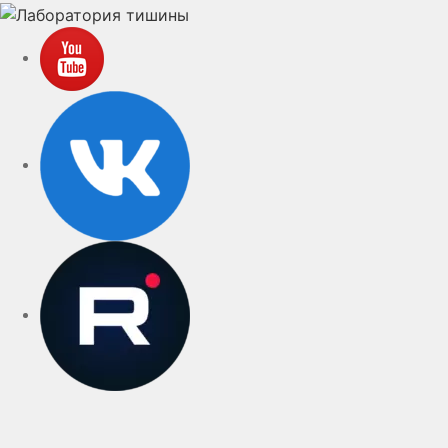
YouTube
VK
rutube
Telegram