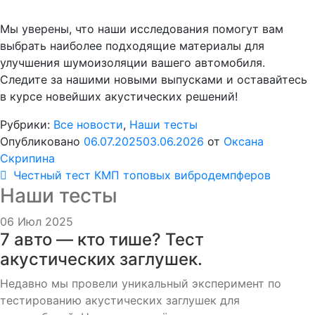
Мы уверены, что наши исследования помогут вам
выбрать наиболее подходящие материалы для
улучшения шумоизоляции вашего автомобиля.
Следите за нашими новыми выпусками и оставайтесь
в курсе новейших акустических решений!
Рубрики:
Все новости
,
Наши тесты
Опубликовано
06.07.2025
03.06.2026
от
Оксана
Скрипина
Навигация
Предыдущая
Честный тест КМП топовых вибродемпферов
Наши тесты
запись:
по
06 Июл 2025
записям
7 авто — кто тише? Тест
акустических заглушек.
Недавно мы провели уникальный эксперимент по
тестированию акустических заглушек для