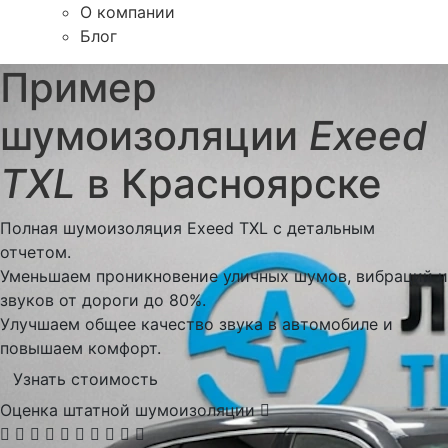
О компании
Блог
Пример
шумоизоляции
Exeed
TXL
в Красноярске
Полная шумоизоляция Exeed TXL с детальным
отчетом.
Уменьшаем проникновение уличных шумов, вибраций и
звуков от дороги до 80%.
Улучшаем общее качество звука в автомобиле и
повышаем комфорт.
Узнать стоимость
Оценка штатной шумоизоляции