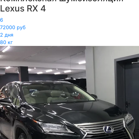
Lexus RX 4
6
72000 руб
2 дня
80 кг