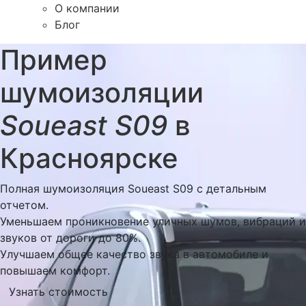
О компании
Блог
Пример
шумоизоляции
Soueast S09
в
Красноярске
Полная шумоизоляция Soueast S09 с детальным
отчетом.
Уменьшаем проникновение уличных шумов, вибраций и
звуков от дороги до 80%.
Улучшаем общее качество звука в автомобиле и
повышаем комфорт.
Узнать стоимость