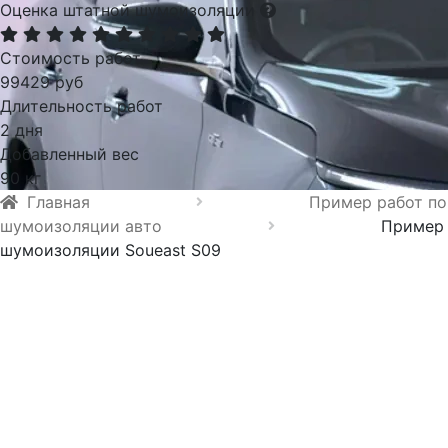
Оценка штатной шумоизоляции
Стоимость работ
99429 руб
Длительность работ
2 дня
Добавленный вес
90 кг
Главная
Пример работ по
шумоизоляции авто
Пример
шумоизоляции Soueast S09