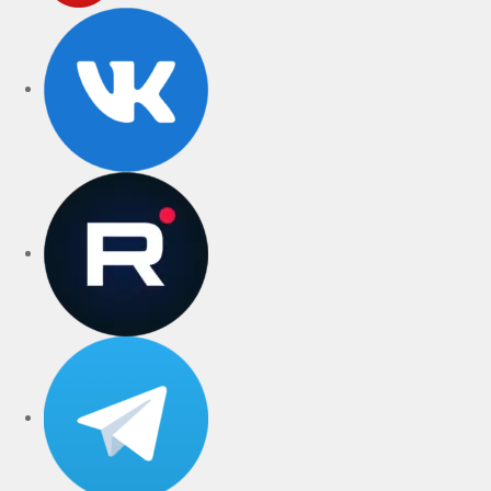
VK
rutube
Telegram