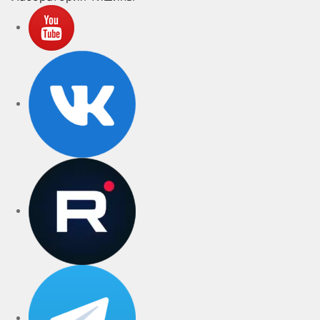
YouTube
VK
rutube
Telegram