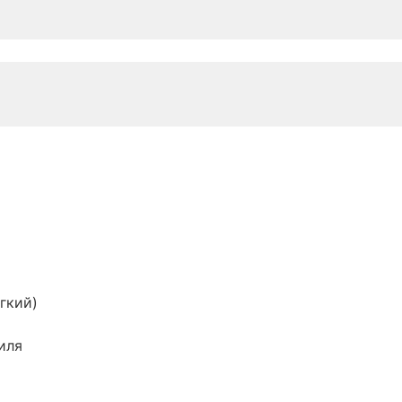
гкий)
иля