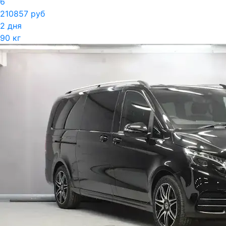
6
210857 руб
2 дня
90 кг