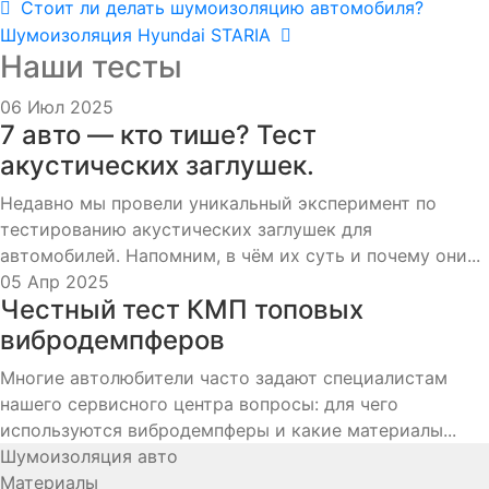
Навигация
Предыдущая
Стоит ли делать шумоизоляцию автомобиля?
запись:
Следующая
Шумоизоляция Hyundai STARIA
по
Наши тесты
запись:
записям
06 Июл 2025
7 авто — кто тише? Тест
акустических заглушек.
Недавно мы провели уникальный эксперимент по
тестированию акустических заглушек для
автомобилей. Напомним, в чём их суть и почему они...
05 Апр 2025
Честный тест КМП топовых
вибродемпферов
Многие автолюбители часто задают специалистам
нашего сервисного центра вопросы: для чего
используются вибродемпферы и какие материалы...
Шумоизоляция авто
Материалы