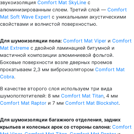
звукоизоляция
Comfort Mat SkyLine
с
алюминизированным слоем. Третий слой —
Comfort
Mat Soft Wave Expert
с уникальными акустическими
свойствами и волнистой поверхностью.
Для шумоизоляции пола:
Comfort Mat Viper
и
Comfort
Mat Extreme
c двойной ламинацией битумной и
мастичной композиции алюминиевой фольгой.
Боковые поверхности возле дверных проемов
прокатываем 2,3 мм виброизолятором
Comfort Mat
Cobra
.
В качестве второго слоя используем три вида
шумопоглотителей: 8 мм
Comfort Mat Titan
, 4 мм
Comfort Mat Raptor
и 7 мм
Comfort Mat Blockshot
.
Для шумоизоляции багажного отделения, задних
крыльев и колесных арок со стороны салона:
Comfort
Mat Viper
,
Comfort Mat Titan
,
Comfort Mat Raptor
и