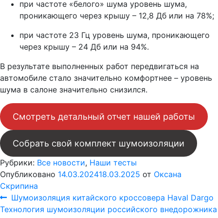
при частоте «белого» шума уровень шума,
проникающего через крышу – 12,8 Дб или на 78%;
при частоте 23 Гц уровень шума, проникающего
через крышу – 24 Дб или на 94%.
В результате выполненных работ передвигаться на
автомобиле стало значительно комфортнее – уровень
шума в салоне значительно снизился.
Смотреть детальный отчет нашей работы
Собрать свой комплект шумоизоляции
Рубрики:
Все новости
,
Наши тесты
Опубликовано
14.03.2024
18.03.2025
от
Оксана
Скрипина
Навигация
Предыдущая
Шумоизоляция китайского кроссовера Haval Dargo
Следующая
запись:
Технология шумоизоляции российского внедорожника